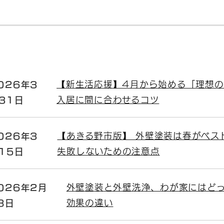
026年3
【新生活応援】4月から始める「理想の
31日
入居に間に合わせるコツ
026年3
【あきる野市版】 外壁塗装は春がベス
15日
失敗しないための注意点
026年2月
外壁塗装と外壁洗浄、わが家にはど
8日
効果の違い