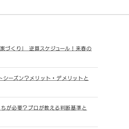
家づくり」 逆算スケジュール！来春の
トシーズン？メリット・デメリットと
っちが必要？プロが教える判断基準と