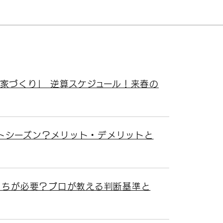
家づくり」 逆算スケジュール！来春の
トシーズン？メリット・デメリットと
っちが必要？プロが教える判断基準と