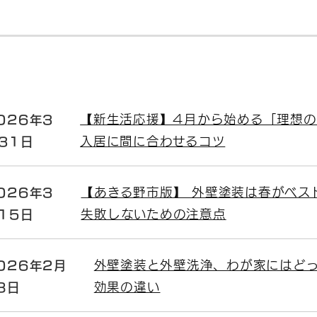
026年3
【新生活応援】4月から始める「理想の
31日
入居に間に合わせるコツ
026年3
【あきる野市版】 外壁塗装は春がベス
15日
失敗しないための注意点
026年2月
外壁塗装と外壁洗浄、わが家にはど
8日
効果の違い