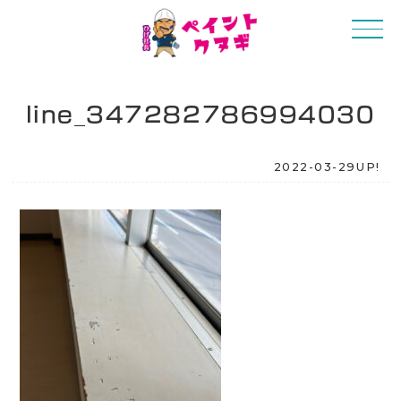
line_347282786994030
2022-03-29UP!