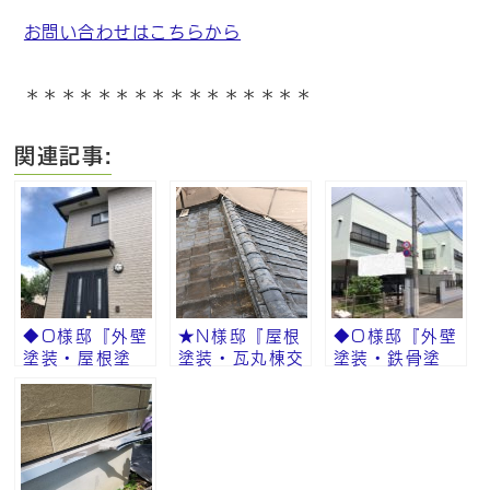
お問い合わせはこちらから
＊＊＊＊＊＊＊＊＊＊＊＊＊＊＊＊
関連記事:
◆O様邸『外壁
★N様邸『屋根
◆O様邸『外壁
塗装・屋根塗
塗装・瓦丸棟交
塗装・鉄骨塗
装・シーリン
換』その⑩
装・完成』その
グ 完成』その
⑩
⑩