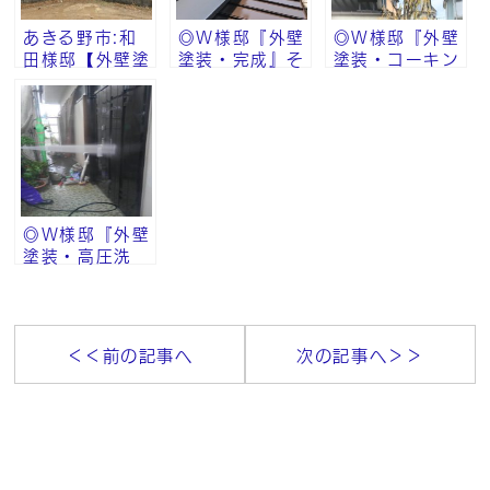
あきる野市:和
◎W様邸『外壁
◎Ｗ様邸『外壁
田様邸【外壁塗
塗装・完成』そ
塗装・コーキン
装・雨漏り修
の⑥
グ』その⑤
理 その他工
事】
◎W様邸『外壁
塗装・高圧洗
浄』その②
＜＜前の記事へ
次の記事へ＞＞