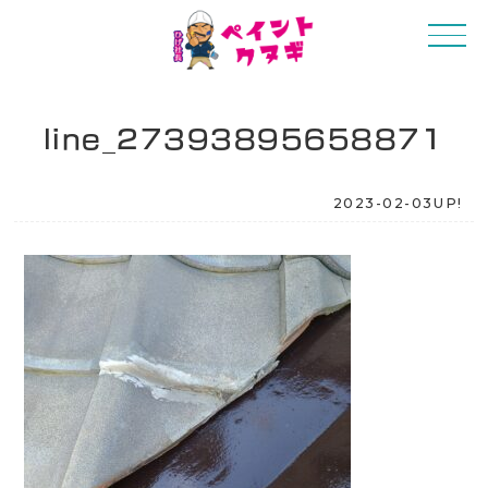
line_27393895658871
2023-02-03UP!