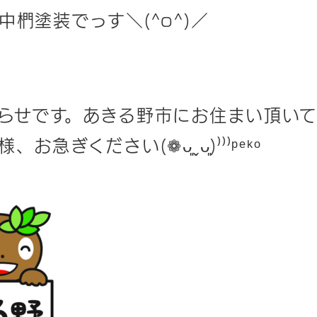
椚塗装でっす＼(^o^)／
らせです。あきる野市にお住まい頂い
急ぎください(❁ᴗ͈ˬᴗ͈)⁾⁾⁾ᵖᵉᵏᵒ