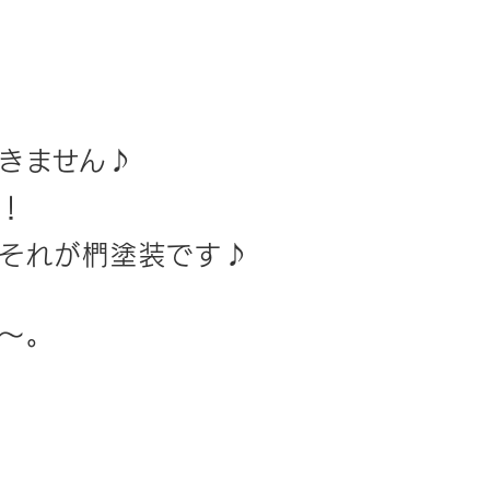
きません♪
！
それが椚塗装です♪
～。