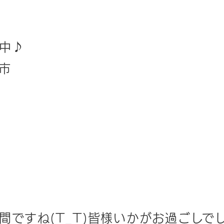
中♪
野市
間ですね(T_T)皆様いかがお過ごしで