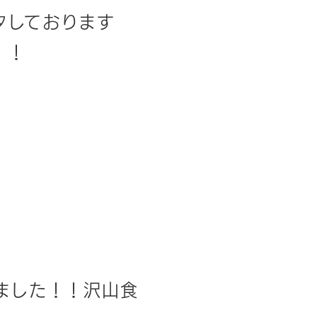
タしております
！！
ました！！沢山食