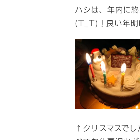
ハシは、年内に終
(T_T)！良い
↑クリスマスでし