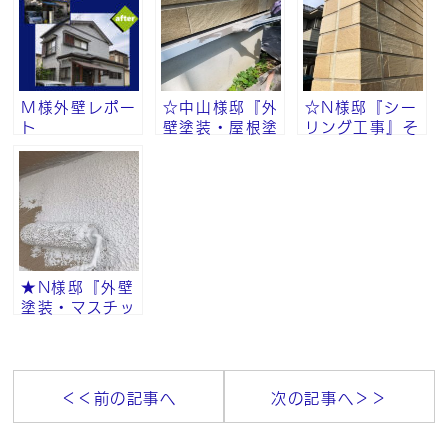
Ｍ様外壁レポー
☆中山様邸『外
☆N様邸『シー
ト
壁塗装・屋根塗
リング工事』そ
装・付帯部塗
の⑨
装』その⑧
★N様邸『外壁
塗装・マスチッ
ク工法・砂骨ロ
ーラー』その⑧
＜＜前の記事へ
次の記事へ＞＞