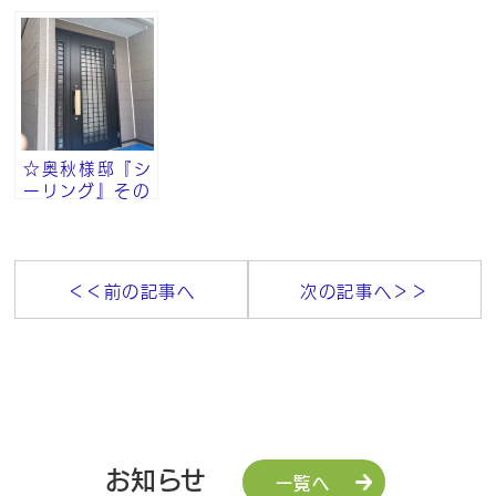
装・付帯部塗
の⑨
ク工法・砂骨ロ
装』その⑧
ーラー』その⑧
☆奥秋様邸『シ
ーリング』その
⑤
＜＜前の記事へ
次の記事へ＞＞
お知らせ
一覧へ