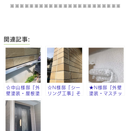
※※※※※※※※※※※※※※※※※※※※※※※
関連記事:
☆中山様邸『外
☆N様邸『シー
★N様邸『外壁
壁塗装・屋根塗
リング工事』そ
塗装・マスチッ
装・付帯部塗
の⑨
ク工法・砂骨ロ
装』その⑧
ーラー』その⑧