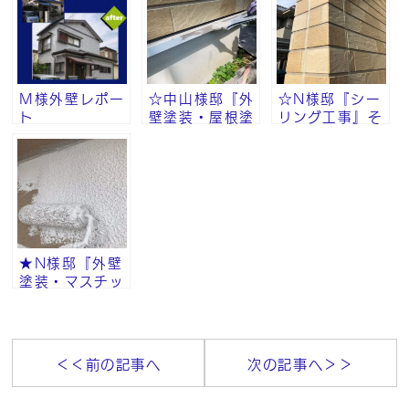
Ｍ様外壁レポー
☆中山様邸『外
☆N様邸『シー
ト
壁塗装・屋根塗
リング工事』そ
装・付帯部塗
の⑨
装』その⑧
★N様邸『外壁
塗装・マスチッ
ク工法・砂骨ロ
ーラー』その⑧
＜＜前の記事へ
次の記事へ＞＞