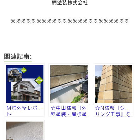
椚塗装株式会社
※※※※※※※※※※※※※※※※※※※※※※※
関連記事:
Ｍ様外壁レポー
☆中山様邸『外
☆N様邸『シー
ト
壁塗装・屋根塗
リング工事』そ
装・付帯部塗
の⑨
装』その⑧