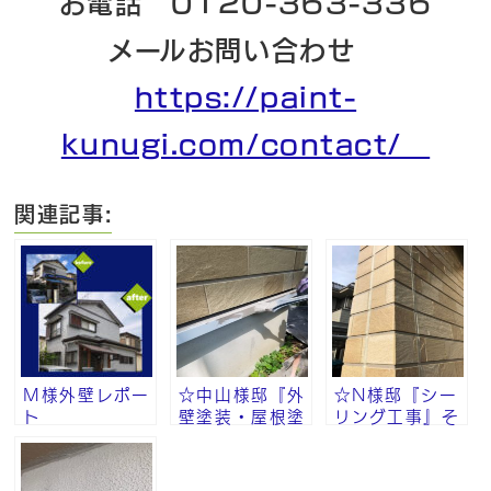
お電話 0120-363-336
メールお問い合わせ
https://paint-
kunugi.com/contact/
関連記事:
Ｍ様外壁レポー
☆中山様邸『外
☆N様邸『シー
ト
壁塗装・屋根塗
リング工事』そ
装・付帯部塗
の⑨
装』その⑧