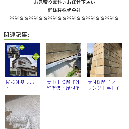
お見積り無料♪お任せ下さい
椚塗装株式会社
※※※※※※※※※※※※※※※※※※※※※※※
関連記事:
Ｍ様外壁レポー
☆中山様邸『外
☆N様邸『シー
ト
壁塗装・屋根塗
リング工事』そ
装・付帯部塗
の⑨
装』その⑧