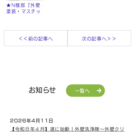
★N様邸『外壁
塗装・マスチッ
ク工法・砂骨ロ
ーラー』その⑧
＜＜前の記事へ
次の記事へ＞＞
お知らせ
一覧へ
2026年4月11日
【令和８年４月】遂に始動！外壁洗浄隊～外壁クリ