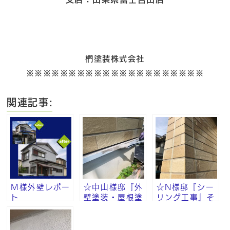
椚塗装株式会社
※※※※※※※※※※※※※※※※※※※※※
関連記事:
Ｍ様外壁レポー
☆中山様邸『外
☆N様邸『シー
ト
壁塗装・屋根塗
リング工事』そ
装・付帯部塗
の⑨
装』その⑧