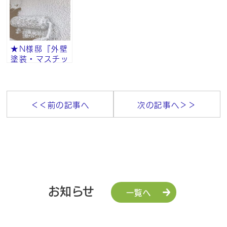
★N様邸『外壁
塗装・マスチッ
ク工法・砂骨ロ
ーラー』その⑧
＜＜前の記事へ
次の記事へ＞＞
お知らせ
一覧へ