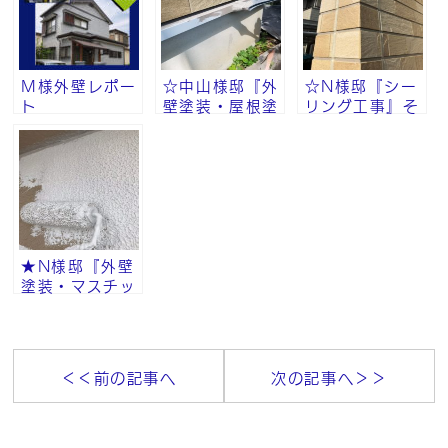
Ｍ様外壁レポー
☆中山様邸『外
☆N様邸『シー
ト
壁塗装・屋根塗
リング工事』そ
装・付帯部塗
の⑨
装』その⑧
★N様邸『外壁
塗装・マスチッ
ク工法・砂骨ロ
ーラー』その⑧
＜＜前の記事へ
次の記事へ＞＞