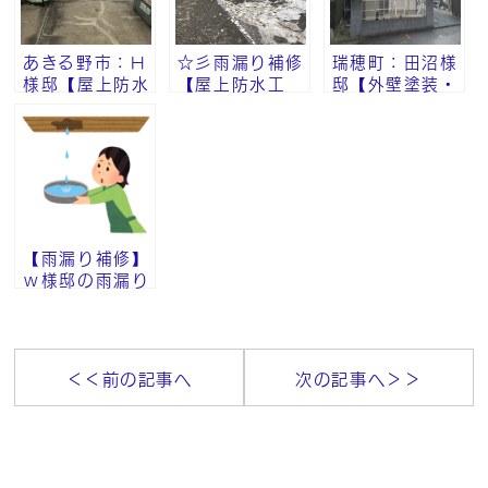
あきる野市：H
☆彡雨漏り補修
瑞穂町：田沼様
様邸【屋上防水
【屋上防水工
邸【外壁塗装・
工事】
事】
屋根塗装・雨漏
り修理工事】
【雨漏り補修】
ｗ様邸の雨漏り
工事①
＜＜前の記事へ
次の記事へ＞＞